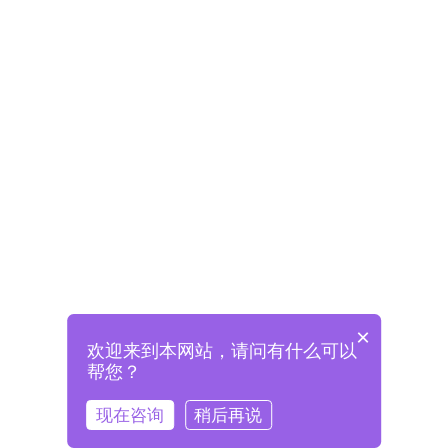
×
欢迎来到本网站，请问有什么可以
未注册将自动创建格兰德账号
帮您？
登录即表示已阅读并同意
《格兰德官网用户协议》
现在咨询
稍后再说