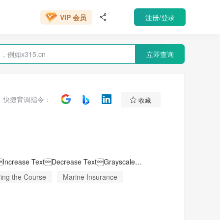
VIP 会员
注册/登录
666元/年

VIP 会员
立即查询

快捷背调指令：
收藏
Houchens Insurance Group - Business, Benefits, Personal, & MoreAccessibility ToolsIncrease TextDecrease TextGrayscaleHigh ContrastNegative ContrastLight BackgroundLinks UnderlineReadable FontReset
ing the Course
Marine Insurance