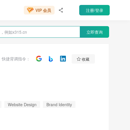
666元/年
注册/登录
VIP 会员

立即查询

快捷背调指令：
收藏
Website Design
Brand Identity