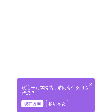
×
欢迎来到本网站，请问有什么可以
未注册将自动创建格兰德账号
帮您？
登录即表示已阅读并同意
《格兰德官网用户协议》
现在咨询
稍后再说