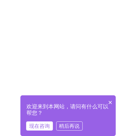
×
欢迎来到本网站，请问有什么可以
未注册将自动创建格兰德账号
帮您？
登录即表示已阅读并同意
《格兰德官网用户协议》
现在咨询
稍后再说