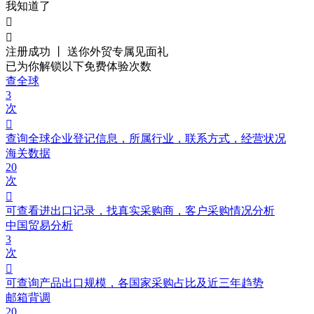
我知道了


注册成功 丨 送你外贸
专属见面礼
已为你解锁以下免费体验次数
查全球
3
次

查询全球企业登记信息，所属行业，联系方式，经营状况
海关数据
20
次

可查看进出口记录，找真实采购商，客户采购情况分析
中国贸易分析
3
次

可查询产品出口规模，各国家采购占比及近三年趋势
邮箱背调
20