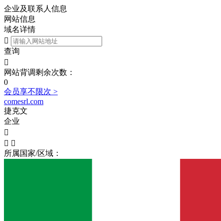
企业及联系人信息
网站信息
域名详情

查询

网站背调剩余次数：
0
会员享不限次 >
comesrl.com
捷克文
企业



所属国家/区域：