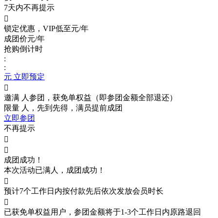
7天内不再提示

锁定优惠，VIP低至
元/年
成团价
元/年
抢购倒计时
:
:
元 立即预定

邀满
人参团，获免单权益（即参团金额全部退还）
限量
人，先到先得，满员提前成团
立即参团
不再提示


成团成功！
本次活动已满
人，成团成功！

预计7个工作日内按付款先后依次发放会员时长

已获免单权益用户，参团金额将于1-3个工作日内原路退回