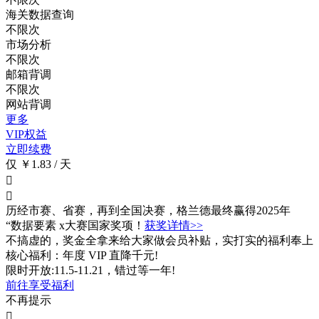
海关数据查询
不限次
市场分析
不限次
邮箱背调
不限次
网站背调
更多
VIP权益
立即续费
仅 ￥1.83 / 天


历经市赛、省赛，再到全国决赛，格兰德最终赢得2025年
“数据要素 x大赛国家奖项！
获奖详情>>
不搞虚的，奖金全拿来给大家做会员补贴，实打实的福利奉上
核心福利：年度 VIP 直降千元!
限时开放:11.5-11.21，错过等一年!
前往享受福利
不再提示
