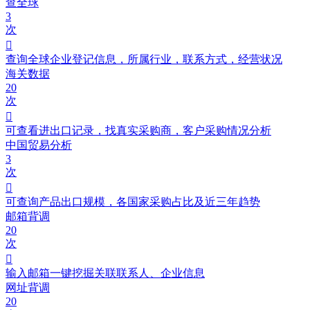
查全球
3
次

查询全球企业登记信息，所属行业，联系方式，经营状况
海关数据
20
次

可查看进出口记录，找真实采购商，客户采购情况分析
中国贸易分析
3
次

可查询产品出口规模，各国家采购占比及近三年趋势
邮箱背调
20
次

输入邮箱一键挖掘关联联系人、企业信息
网址背调
20