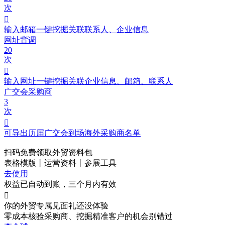
次

输入邮箱一键挖掘关联联系人、企业信息
网址背调
20
次

输入网址一键挖掘关联企业信息、邮箱、联系人
广交会采购商
3
次

可导出历届广交会到场海外采购商名单
扫码免费领取
外贸资料包
表格模版丨运营资料丨参展工具
去使用
权益已自动到账，三个月内有效

你的外贸专属见面礼
还没体验
零成本核验采购商、挖掘精准客户的机会别错过