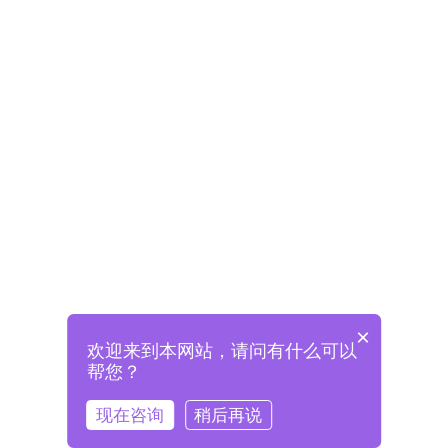
×
欢迎来到本网站，请问有什么可以
未注册将自动创建格兰德账号
帮您？
登录即表示已阅读并同意
《格兰德官网用户协议》
现在咨询
稍后再说