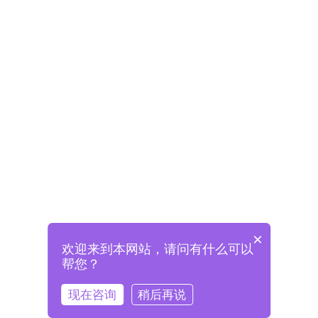
×
欢迎来到本网站，请问有什么可以
未注册将自动创建格兰德账号
帮您？
登录即表示已阅读并同意
《格兰德官网用户协议》
现在咨询
稍后再说