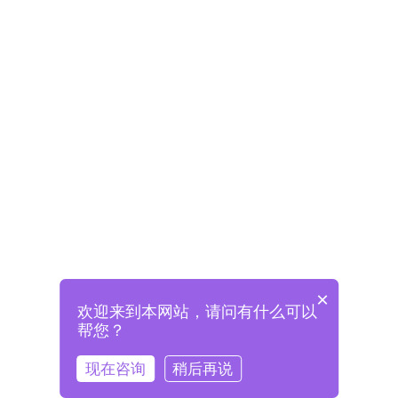
×
欢迎来到本网站，请问有什么可以
未注册将自动创建格兰德账号
帮您？
登录即表示已阅读并同意
《格兰德官网用户协议》
现在咨询
稍后再说