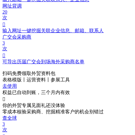
网址背调
20
次

输入网址一键挖掘关联企业信息、邮箱、联系人
广交会采购商
3
次

可导出历届广交会到场海外采购商名单
扫码免费领取
外贸资料包
表格模版丨运营资料丨参展工具
去使用
权益已自动到账，三个月内有效

你的外贸专属见面礼
还没体验
零成本核验采购商、挖掘精准客户的机会别错过
查全球
3
次