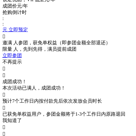
成团价
元/年
抢购倒计时
:
:
元 立即预定

邀满
人参团，获免单权益（即参团金额全部退还）
限量
人，先到先得，满员提前成团
立即参团
不再提示


成团成功！
本次活动已满
人，成团成功！

预计7个工作日内按付款先后依次发放会员时长

已获免单权益用户，参团金额将于1-3个工作日内原路退回
我知道了

