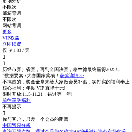
市场分析
不限次
邮箱背调
不限次
网站背调
更多
VIP权益
立即续费
仅 ￥1.83 / 天


历经市赛、省赛，再到全国决赛，格兰德最终赢得2025年
“数据要素 x大赛国家奖项！
获奖详情>>
不搞虚的，奖金全拿来给大家做会员补贴，实打实的福利奉上
核心福利：年度 VIP 直降千元!
限时开放:11.5-11.21，错过等一年!
前往享受福利
不再提示

你与客户，只差一个会员的距离
中国贸易分析
查询不限次数
，通过产品您名称或HS编码进行海外市场的分