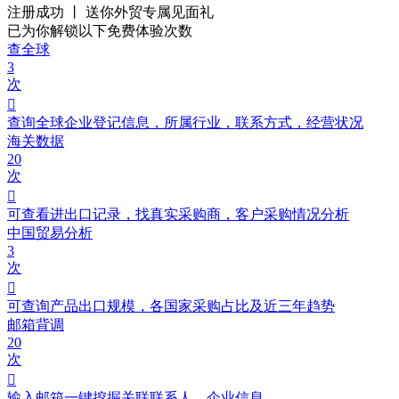
注册成功 丨 送你外贸
专属见面礼
已为你解锁以下免费体验次数
查全球
3
次

查询全球企业登记信息，所属行业，联系方式，经营状况
海关数据
20
次

可查看进出口记录，找真实采购商，客户采购情况分析
中国贸易分析
3
次

可查询产品出口规模，各国家采购占比及近三年趋势
邮箱背调
20
次

输入邮箱一键挖掘关联联系人、企业信息