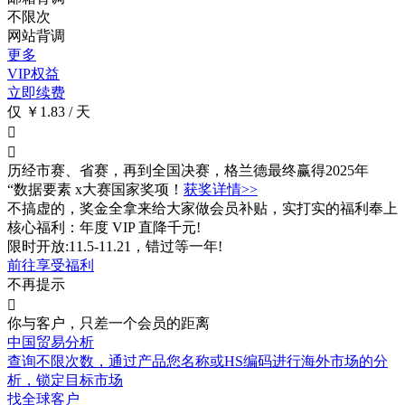
不限次
网站背调
更多
VIP权益
立即续费
仅 ￥1.83 / 天


历经市赛、省赛，再到全国决赛，格兰德最终赢得2025年
“数据要素 x大赛国家奖项！
获奖详情>>
不搞虚的，奖金全拿来给大家做会员补贴，实打实的福利奉上
核心福利：年度 VIP 直降千元!
限时开放:11.5-11.21，错过等一年!
前往享受福利
不再提示

你与客户，只差一个会员的距离
中国贸易分析
查询不限次数
，通过产品您名称或HS编码进行海外市场的分
析，锁定目标市场
找全球客户