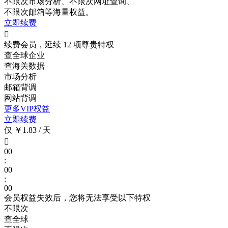
不限次
市场分析、
不限次
网址查询、
不限次
邮箱等海量权益。
立即续费

续费会员，延续 12 项尊贵特权
查全球企业
查海关数据
市场分析
邮箱背调
网站背调
更多VIP权益
立即续费
仅 ￥1.83 / 天

00
:
00
:
00
会员权益失效后，您将无法享受以下特权
不限次
查全球