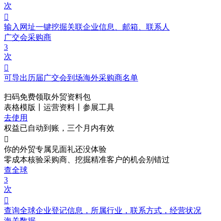
次

输入网址一键挖掘关联企业信息、邮箱、联系人
广交会采购商
3
次

可导出历届广交会到场海外采购商名单
扫码免费领取
外贸资料包
表格模版丨运营资料丨参展工具
去使用
权益已自动到账，三个月内有效

你的外贸专属见面礼
还没体验
零成本核验采购商、挖掘精准客户的机会别错过
查全球
3
次

查询全球企业登记信息，所属行业，联系方式，经营状况
海关数据