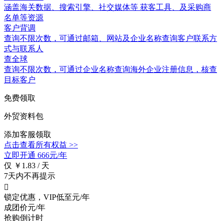
涵盖
海关数据
、搜索引擎、社交媒体等 获客工具、及采购商
名单等资源
客户背调
查询不限次数
，可通过邮箱、网站及企业名称查询客户联系方
式与联系人
查全球
查询不限次数
，可通过企业名称查询海外企业注册信息，核查
目标客户
免费领取
外贸资料包
添加客服领取
点击查看所有权益 >>
立即开通
666元/年
仅 ￥1.83 / 天
7天内不再提示

锁定优惠，VIP低至
元/年
成团价
元/年
抢购倒计时