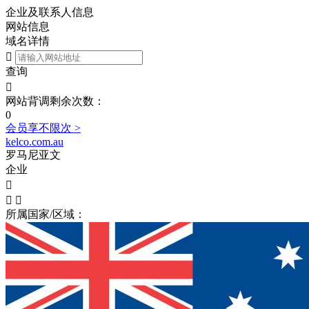
企业及联系人信息
网站信息
域名详情

查询

网站背调剩余次数：
0
会员享不限次 >
kelco.com.au
罗马尼亚文
企业



所属国家/区域：