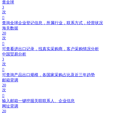
查全球
3
次

查询全球企业登记信息，所属行业，联系方式，经营状况
海关数据
20
次

可查看进出口记录，找真实采购商，客户采购情况分析
中国贸易分析
3
次

可查询产品出口规模，各国家采购占比及近三年趋势
邮箱背调
20
次

输入邮箱一键挖掘关联联系人、企业信息
网址背调
20