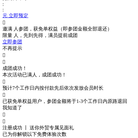
:
:
元 立即预定

邀满
人参团，获免单权益（即参团金额全部退还）
限量
人，先到先得，满员提前成团
立即参团
不再提示


成团成功！
本次活动已满
人，成团成功！

预计7个工作日内按付款先后依次发放会员时长

已获免单权益用户，参团金额将于1-3个工作日内原路退回
我知道了


注册成功 丨 送你外贸
专属见面礼
已为你解锁以下免费体验次数