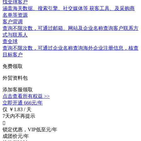
找全球客户
涵盖
海关数据
、搜索引擎、社交媒体等 获客工具、及采购商
名单等资源
客户背调
查询不限次数
，可通过邮箱、网站及企业名称查询客户联系方
式与联系人
查全球
查询不限次数
，可通过企业名称查询海外企业注册信息，核查
目标客户
免费领取
外贸资料包
添加客服领取
点击查看所有权益 >>
立即开通
666元/年
仅 ￥1.83 / 天
7天内不再提示

锁定优惠，VIP低至
元/年
成团价
元/年