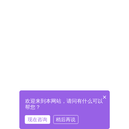
×
欢迎来到本网站，请问有什么可以
未注册将自动创建格兰德账号
帮您？
登录即表示已阅读并同意
《格兰德官网用户协议》
现在咨询
稍后再说