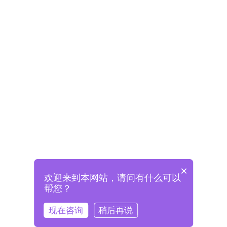
×
欢迎来到本网站，请问有什么可以
未注册将自动创建格兰德账号
帮您？
登录即表示已阅读并同意
《格兰德官网用户协议》
现在咨询
稍后再说