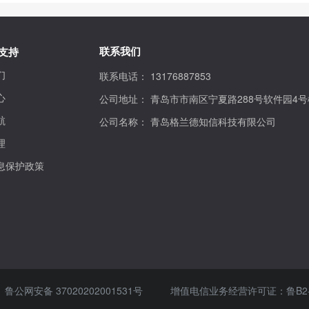
联系我们
支持
们
联系电话：
13176887853
心
公司地址：
青岛市市南区宁夏路288号软件园4号
航
公司名称：
青岛格兰德知信科技有限公司
理
息保护政策
鲁公网安备 37020202001531号
增值电信业务经营许可证：
鲁B2