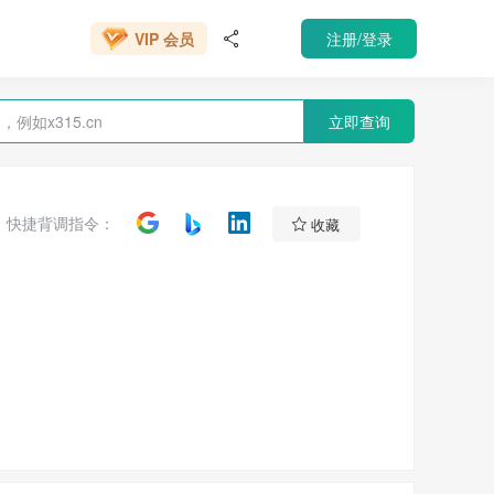
666元/年
注册/登录
VIP 会员

立即查询

快捷背调指令：
收藏