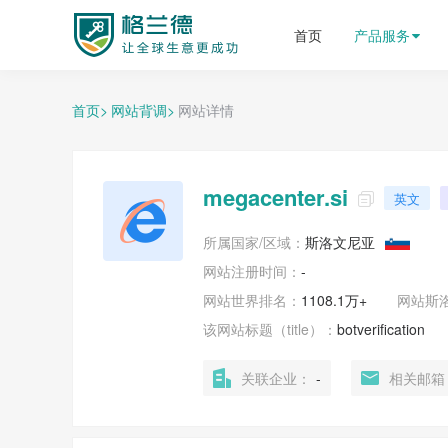
格兰德外贸获客平台
首页
产品服务
首页>
网站背调>
网站详情
megacenter.si
英文

所属国家/区域：
斯洛文尼亚
网站注册时间：
-
网站世界排名：
1108.1万+
网站
斯
该网站标题（title）：
botverification
关联企业：
-
相关邮箱