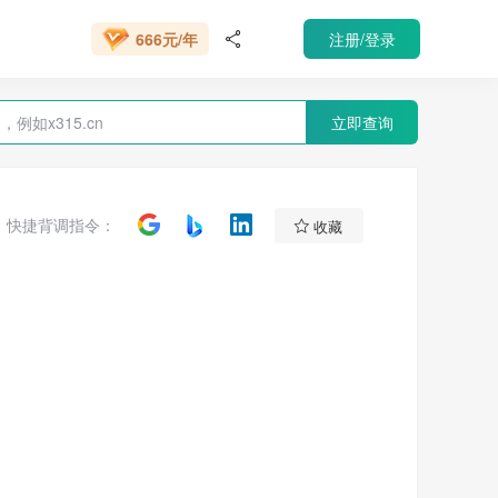
666元/年
注册/登录

VIP 会员
立即查询

快捷背调指令：
收藏