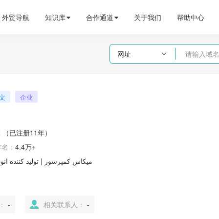
外贸导航
知识库
合作通道
关于我们
帮助中心
网址

文
企业
Z
（已注册11年）
排名：
4.4万+
میکاس کمپرسور | تولید کننده ان
：
-
相关联系人：
-