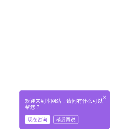
×
欢迎来到本网站，请问有什么可以
未注册将自动创建格兰德账号
帮您？
登录即表示已阅读并同意
《格兰德官网用户协议》
现在咨询
稍后再说