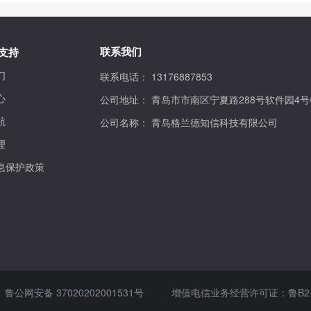
联系我们
支持
们
联系电话：
13176887853
心
公司地址：
青岛市市南区宁夏路288号软件园4号
航
公司名称：
青岛格兰德知信科技有限公司
理
息保护政策
鲁公网安备 37020202001531号
增值电信业务经营许可证：
鲁B2