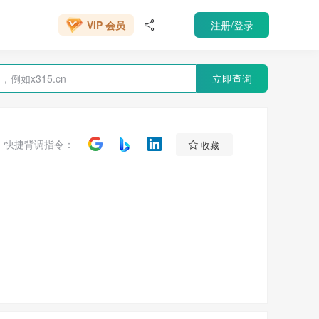
666元/年
注册/登录
VIP 会员

立即查询

快捷背调指令：
收藏