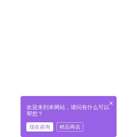
×
欢迎来到本网站，请问有什么可以
未注册将自动创建格兰德账号
帮您？
登录即表示已阅读并同意
《格兰德官网用户协议》
现在咨询
稍后再说