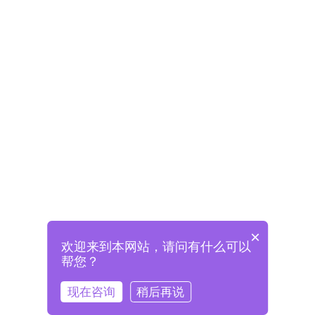
×
欢迎来到本网站，请问有什么可以
未注册将自动创建格兰德账号
帮您？
登录即表示已阅读并同意
《格兰德官网用户协议》
现在咨询
稍后再说