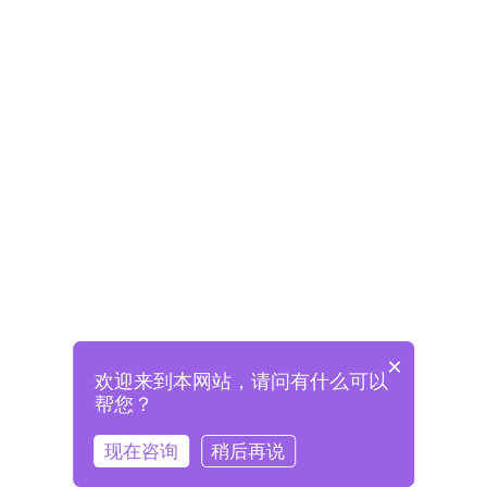
×
欢迎来到本网站，请问有什么可以
未注册将自动创建格兰德账号
帮您？
登录即表示已阅读并同意
《格兰德官网用户协议》
现在咨询
稍后再说