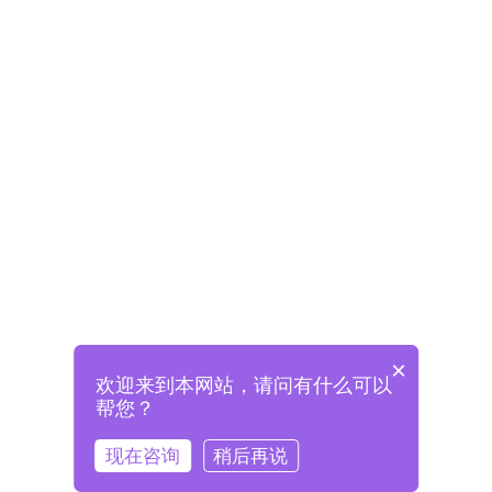
×
欢迎来到本网站，请问有什么可以
未注册将自动创建格兰德账号
帮您？
登录即表示已阅读并同意
《格兰德官网用户协议》
现在咨询
稍后再说