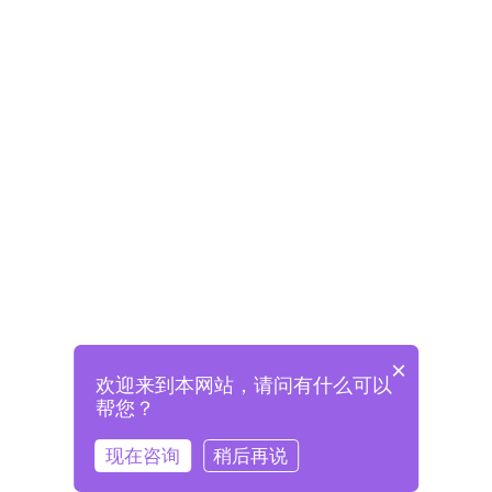
×
欢迎来到本网站，请问有什么可以
未注册将自动创建格兰德账号
帮您？
登录即表示已阅读并同意
《格兰德官网用户协议》
现在咨询
稍后再说