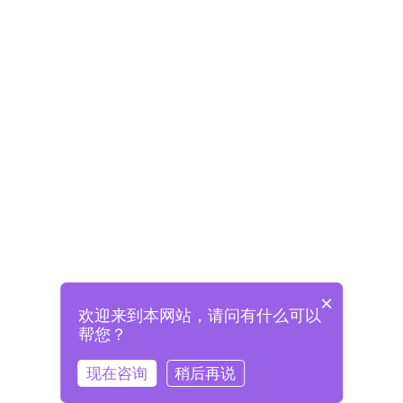
×
欢迎来到本网站，请问有什么可以
未注册将自动创建格兰德账号
帮您？
登录即表示已阅读并同意
《格兰德官网用户协议》
现在咨询
稍后再说