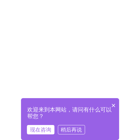
×
欢迎来到本网站，请问有什么可以
未注册将自动创建格兰德账号
帮您？
登录即表示已阅读并同意
《格兰德官网用户协议》
现在咨询
稍后再说