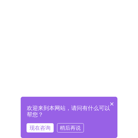
×
欢迎来到本网站，请问有什么可以
未注册将自动创建格兰德账号
帮您？
登录即表示已阅读并同意
《格兰德官网用户协议》
现在咨询
稍后再说