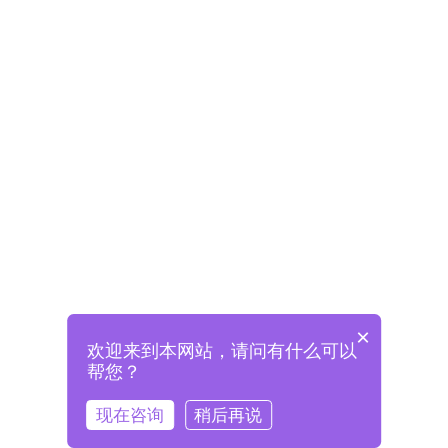
×
欢迎来到本网站，请问有什么可以
未注册将自动创建格兰德账号
帮您？
登录即表示已阅读并同意
《格兰德官网用户协议》
现在咨询
稍后再说