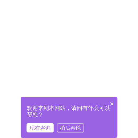
×
欢迎来到本网站，请问有什么可以
未注册将自动创建格兰德账号
帮您？
登录即表示已阅读并同意
《格兰德官网用户协议》
现在咨询
稍后再说