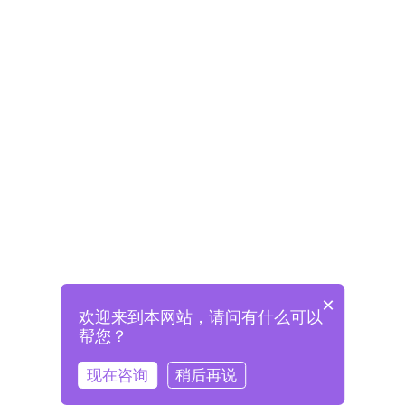
×
欢迎来到本网站，请问有什么可以
未注册将自动创建格兰德账号
帮您？
登录即表示已阅读并同意
《格兰德官网用户协议》
现在咨询
稍后再说