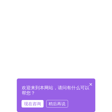
×
欢迎来到本网站，请问有什么可以
未注册将自动创建格兰德账号
帮您？
登录即表示已阅读并同意
《格兰德官网用户协议》
现在咨询
稍后再说