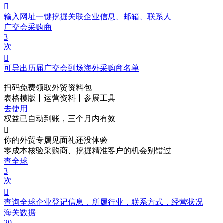

输入网址一键挖掘关联企业信息、邮箱、联系人
广交会采购商
3
次

可导出历届广交会到场海外采购商名单
扫码免费领取
外贸资料包
表格模版丨运营资料丨参展工具
去使用
权益已自动到账，三个月内有效

你的外贸专属见面礼
还没体验
零成本核验采购商、挖掘精准客户的机会别错过
查全球
3
次

查询全球企业登记信息，所属行业，联系方式，经营状况
海关数据
20