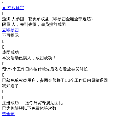
:
元 立即预定

邀满
人参团，获免单权益（即参团金额全部退还）
限量
人，先到先得，满员提前成团
立即参团
不再提示


成团成功！
本次活动已满
人，成团成功！

预计7个工作日内按付款先后依次发放会员时长

已获免单权益用户，参团金额将于1-3个工作日内原路退回
我知道了


注册成功 丨 送你外贸
专属见面礼
已为你解锁以下免费体验次数
查全球