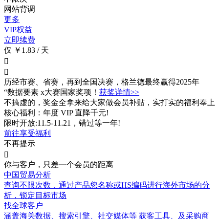
网站背调
更多
VIP权益
立即续费
仅 ￥1.83 / 天


历经市赛、省赛，再到全国决赛，格兰德最终赢得2025年
“数据要素 x大赛国家奖项！
获奖详情>>
不搞虚的，奖金全拿来给大家做会员补贴，实打实的福利奉上
核心福利：年度 VIP 直降千元!
限时开放:11.5-11.21，错过等一年!
前往享受福利
不再提示

你与客户，只差一个会员的距离
中国贸易分析
查询不限次数
，通过产品您名称或HS编码进行海外市场的分
析，锁定目标市场
找全球客户
涵盖
海关数据
、搜索引擎、社交媒体等 获客工具、及采购商