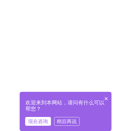
×
欢迎来到本网站，请问有什么可以
未注册将自动创建格兰德账号
帮您？
登录即表示已阅读并同意
《格兰德官网用户协议》
现在咨询
稍后再说