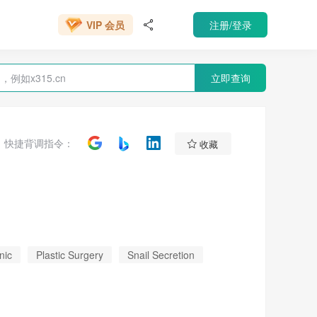
VIP 会员
注册/登录

666元/年
VIP 会员
立即查询

快捷背调指令：
收藏
nic
Plastic Surgery
Snail Secretion