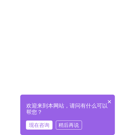
×
欢迎来到本网站，请问有什么可以
未注册将自动创建格兰德账号
帮您？
登录即表示已阅读并同意
《格兰德官网用户协议》
现在咨询
稍后再说