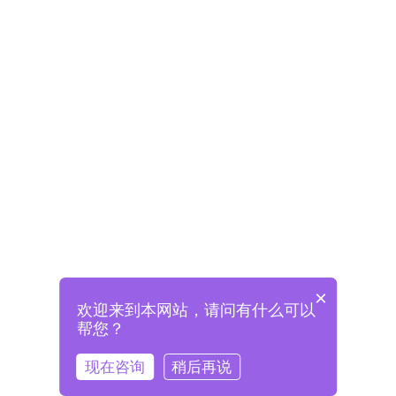
×
欢迎来到本网站，请问有什么可以
未注册将自动创建格兰德账号
帮您？
登录即表示已阅读并同意
《格兰德官网用户协议》
现在咨询
稍后再说