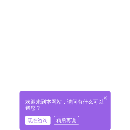
×
欢迎来到本网站，请问有什么可以
未注册将自动创建格兰德账号
帮您？
登录即表示已阅读并同意
《格兰德官网用户协议》
现在咨询
稍后再说