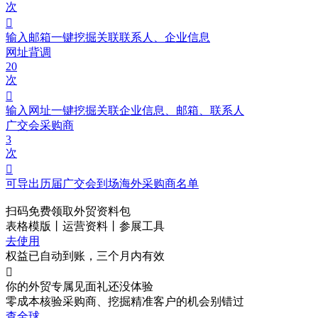
次

输入邮箱一键挖掘关联联系人、企业信息
网址背调
20
次

输入网址一键挖掘关联企业信息、邮箱、联系人
广交会采购商
3
次

可导出历届广交会到场海外采购商名单
扫码免费领取
外贸资料包
表格模版丨运营资料丨参展工具
去使用
权益已自动到账，三个月内有效

你的外贸专属见面礼
还没体验
零成本核验采购商、挖掘精准客户的机会别错过
查全球