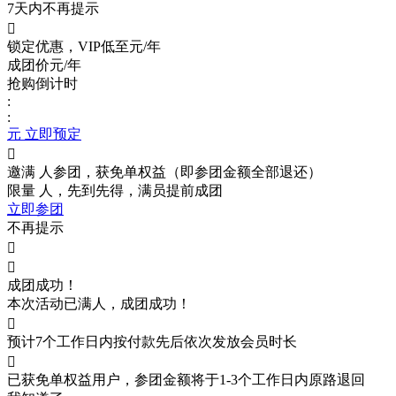
7天内不再提示

锁定优惠，VIP低至
元/年
成团价
元/年
抢购倒计时
:
:
元 立即预定

邀满
人参团，获免单权益（即参团金额全部退还）
限量
人，先到先得，满员提前成团
立即参团
不再提示


成团成功！
本次活动已满
人，成团成功！

预计7个工作日内按付款先后依次发放会员时长

已获免单权益用户，参团金额将于1-3个工作日内原路退回