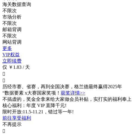
海关数据查询
不限次
市场分析
不限次
邮箱背调
不限次
网站背调
更多
VIP权益
立即续费
仅 ￥1.83 / 天


历经市赛、省赛，再到全国决赛，格兰德最终赢得2025年
“数据要素 x大赛国家奖项！
获奖详情>>
不搞虚的，奖金全拿来给大家做会员补贴，实打实的福利奉上
核心福利：年度 VIP 直降千元!
限时开放:11.5-11.21，错过等一年!
前往享受福利
不再提示
