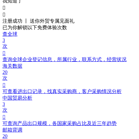
我知道了


注册成功 丨 送你外贸
专属见面礼
已为你解锁以下免费体验次数
查全球
3
次

查询全球企业登记信息，所属行业，联系方式，经营状况
海关数据
20
次

可查看进出口记录，找真实采购商，客户采购情况分析
中国贸易分析
3
次

可查询产品出口规模，各国家采购占比及近三年趋势
邮箱背调
20