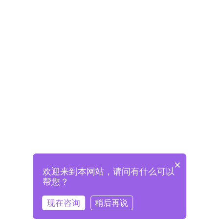
×
欢迎来到本网站，请问有什么可以
未注册将自动创建格兰德账号
帮您？
登录即表示已阅读并同意
《格兰德官网用户协议》
现在咨询
稍后再说