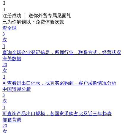


注册成功 丨 送你外贸
专属见面礼
已为你解锁以下免费体验次数
查全球
3
次

查询全球企业登记信息，所属行业，联系方式，经营状况
海关数据
20
次

可查看进出口记录，找真实采购商，客户采购情况分析
中国贸易分析
3
次

可查询产品出口规模，各国家采购占比及近三年趋势
邮箱背调
20
次