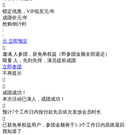

锁定优惠，VIP低至
元/年
成团价
元/年
抢购倒计时
:
:
元 立即预定

邀满
人参团，获免单权益（即参团金额全部退还）
限量
人，先到先得，满员提前成团
立即参团
不再提示


成团成功！
本次活动已满
人，成团成功！

预计7个工作日内按付款先后依次发放会员时长

已获免单权益用户，参团金额将于1-3个工作日内原路退回
我知道了