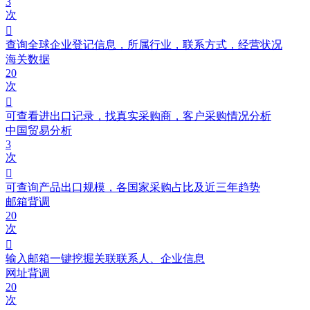
3
次

查询全球企业登记信息，所属行业，联系方式，经营状况
海关数据
20
次

可查看进出口记录，找真实采购商，客户采购情况分析
中国贸易分析
3
次

可查询产品出口规模，各国家采购占比及近三年趋势
邮箱背调
20
次

输入邮箱一键挖掘关联联系人、企业信息
网址背调
20
次