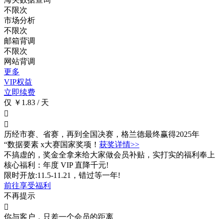
不限次
市场分析
不限次
邮箱背调
不限次
网站背调
更多
VIP权益
立即续费
仅 ￥1.83 / 天


历经市赛、省赛，再到全国决赛，格兰德最终赢得2025年
“数据要素 x大赛国家奖项！
获奖详情>>
不搞虚的，奖金全拿来给大家做会员补贴，实打实的福利奉上
核心福利：年度 VIP 直降千元!
限时开放:11.5-11.21，错过等一年!
前往享受福利
不再提示

你与客户，只差一个会员的距离