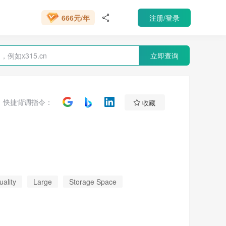
VIP 会员
注册/登录
666元/年

VIP 会员
立即查询

快捷背调指令：
收藏
uality
Large
Storage Space