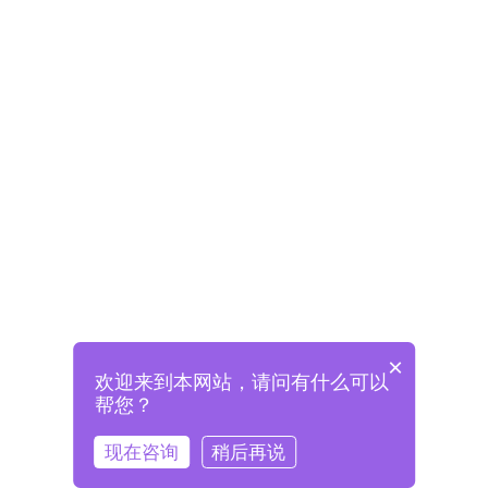
×
欢迎来到本网站，请问有什么可以
未注册将自动创建格兰德账号
帮您？
登录即表示已阅读并同意
《格兰德官网用户协议》
现在咨询
稍后再说