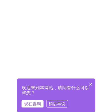
×
欢迎来到本网站，请问有什么可以
未注册将自动创建格兰德账号
帮您？
登录即表示已阅读并同意
《格兰德官网用户协议》
现在咨询
稍后再说