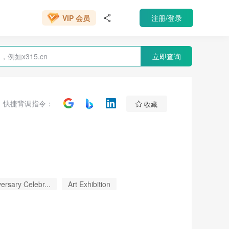
VIP 会员
注册/登录
666元/年

VIP 会员
立即查询

快捷背调指令：
收藏
ersary Celebr...
Art Exhibition