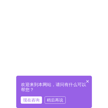
×
欢迎来到本网站，请问有什么可以
未注册将自动创建格兰德账号
帮您？
登录即表示已阅读并同意
《格兰德官网用户协议》
现在咨询
稍后再说