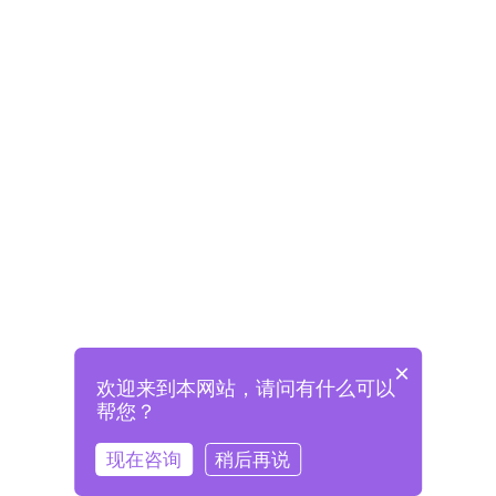
×
欢迎来到本网站，请问有什么可以
未注册将自动创建格兰德账号
帮您？
登录即表示已阅读并同意
《格兰德官网用户协议》
现在咨询
稍后再说