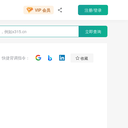
VIP 会员
注册/登录
666元/年

VIP 会员
立即查询

快捷背调指令：
收藏