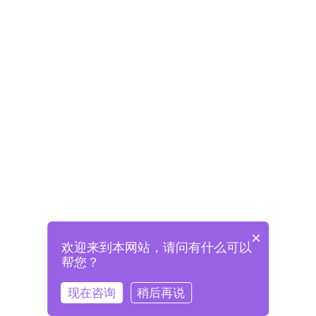
×
欢迎来到本网站，请问有什么可以
未注册将自动创建格兰德账号
帮您？
登录即表示已阅读并同意
《格兰德官网用户协议》
现在咨询
稍后再说