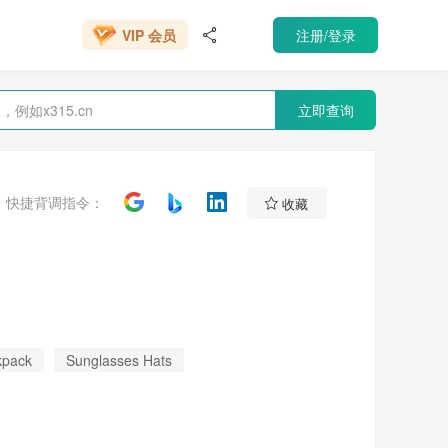
VIP 会员
注册/登录
666元/年

VIP 会员
立即查询

快捷背调指令：
收藏
kpack
Sunglasses Hats