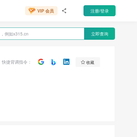
666元/年
注册/登录
VIP 会员

立即查询

快捷背调指令：
收藏