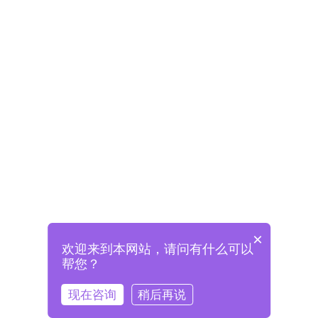
×
欢迎来到本网站，请问有什么可以
未注册将自动创建格兰德账号
帮您？
登录即表示已阅读并同意
《格兰德官网用户协议》
现在咨询
稍后再说